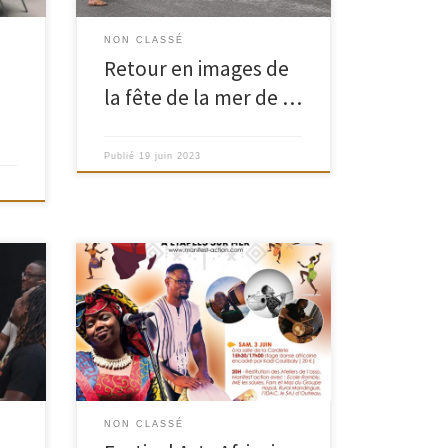
NON CLASSÉ
Retour en images de
la fête de la mer de …
Publié
19 juin 2023
al
Festival Arts Africains 2023 : en
ville
partenariat avec la ville d’Etaples-sur-
mer On vous attend nombreux à
,
notre rendez-vous annuel autour des
 par
percussions, la danse, l’artisanat, les
au
chants de l’Afrique de l’Ouest les 3 et
4 juin prochains à la salle de la
Corderie à Etaples-sur-Mer ! Au
NON CLASSÉ
programme : des […]