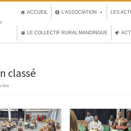
ACCUEIL
L'ASSOCIATION
LES ACT
S
LE COLLECTIF RURAL MANDINGUE
ACT
n classé
icles
r sur le bal Afro de la soirée
Premier stage de la journée avec
 un aperçu plutôt convaincant
Madou Konate pour lancer les
 ambiance ! Samedi 7 juin 2025 /
hostilités du festival ce samedi 7 j