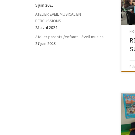
Sall
9 juin 2025
MER 
ATELIER EVEIL MUSICAL EN
Konat
PERCUSSIONS
d’Et
25 avril 2024
2025
NO
Atelier parents /enfants : éveil musical
R
27 juin 2023
S
Pub
C’es
Musi
l’as
ce s
atel
peti