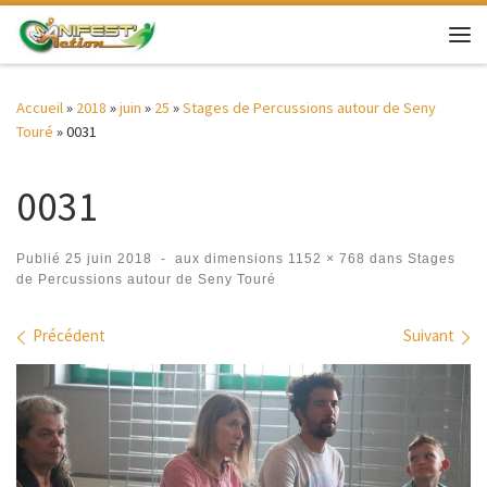
Passer au contenu
Me
Accueil
»
2018
»
juin
»
25
»
Stages de Percussions autour de Seny
Touré
»
0031
0031
Publié
25 juin 2018
-
aux dimensions
1152 × 768
dans
Stages
de Percussions autour de Seny Touré
Navigation des images
Précédent
Suivant