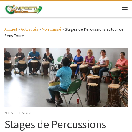
Passer au contenu
Me
Accueil
»
Actualités
»
Non classé
»
Stages de Percussions autour de
Seny Touré
NON CLASSÉ
Stages de Percussions