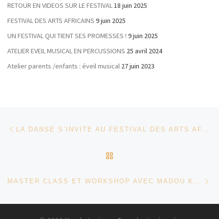
RETOUR EN VIDEOS SUR LE FESTIVAL
18 juin 2025
FESTIVAL DES ARTS AFRICAINS
9 juin 2025
UN FESTIVAL QUI TIENT SES PROMESSES !
9 juin 2025
ATELIER EVEIL MUSICAL EN PERCUSSIONS
25 avril 2024
Atelier parents /enfants : éveil musical
27 juin 2023
Parcourir les articles
Article précédent
LA DANSE S’INVITE AU FESTIVAL DES ARTS AFRICAINS
RETOUR À LA LISTE DES
Ar
MASTER CLASS ET WORKSHOP AVEC MADOU KONATE