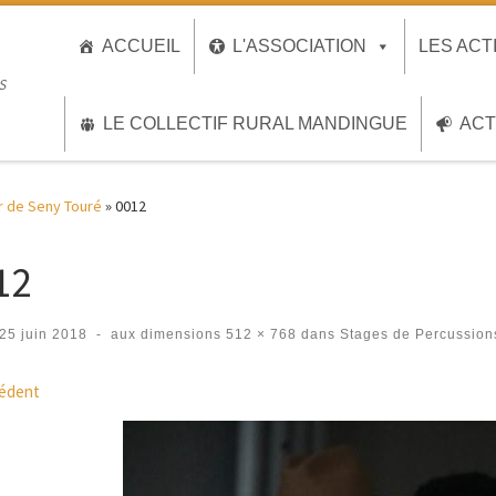
ACCUEIL
L'ASSOCIATION
LES ACT
S
LE COLLECTIF RURAL MANDINGUE
ACT
r de Seny Touré
»
0012
12
25 juin 2018
-
aux dimensions
512 × 768
dans
Stages de Percussion
igation des images
édent