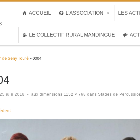
ACCUEIL
L'ASSOCIATION
LES ACT
S
LE COLLECTIF RURAL MANDINGUE
ACT
r de Seny Touré
»
0004
04
25 juin 2018
-
aux dimensions
1152 × 768
dans
Stages de Percussio
igation des images
édent