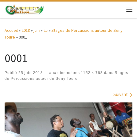
Passer au contenu
Me
Accueil
»
2018
»
juin
»
25
»
Stages de Percussions autour de Seny
Touré
»
0001
0001
Publié
25 juin 2018
-
aux dimensions
1152 × 768
dans
Stages
de Percussions autour de Seny Touré
Navigation des images
Suivant