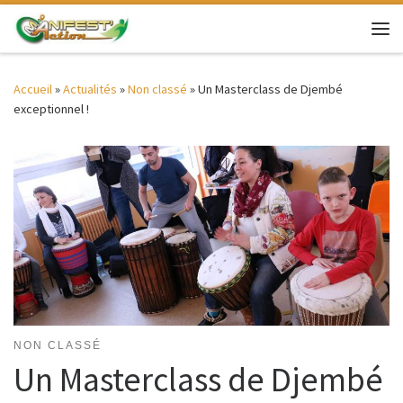
Passer au contenu
Me
Accueil
»
Actualités
»
Non classé
»
Un Masterclass de Djembé
exceptionnel !
NON CLASSÉ
Un Masterclass de Djembé