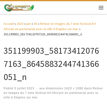
Passer au contenu
Me
Accueil
»
2023
»
juin
»
05
»
Retour en images du 7 eme festival Art
Africain en partenariat avec la ville d Etaples sur mer
»
351199903_581734120767163_8645883244741366051_n
351199903_58173412076
7163_8645883244741366
051_n
Publié
5 juillet 2023
-
aux dimensions
1620 × 1080
dans
Retour
en images du 7 eme festival Art Africain en partenariat avec la
ville d Etaples sur mer