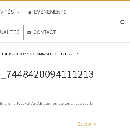
IVITÉS
EVÉNEMENTS
Se
UALITÉS
CONTACT
_1010428070327169_7448420094111213225_n
9_7448420094111213
 7 eme festival Art Africain en partenariat avec la
Suivant