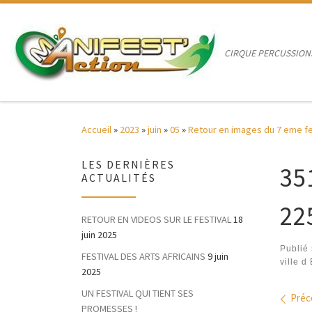
Passer au contenu
CIRQUE PERCUSSION
Accueil
»
2023
»
juin
»
05
»
Retour en images du 7 eme fest
LES DERNIÈRES
35
ACTUALITÉS
22
RETOUR EN VIDEOS SUR LE FESTIVAL
18
juin 2025
Publié
FESTIVAL DES ARTS AFRICAINS
9 juin
ville d
2025
UN FESTIVAL QUI TIENT SES
Nav
Préc
PROMESSES !