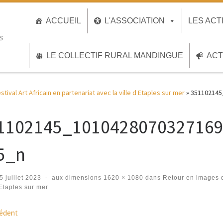
ACCUEIL
L'ASSOCIATION
LES ACT
S
LE COLLECTIF RURAL MANDINGUE
ACT
ival Art Africain en partenariat avec la ville d Etaples sur mer
»
351102145
1102145_101042807032716
5_n
5 juillet 2023
-
aux dimensions
1620 × 1080
dans
Retour en images du
 Etaples sur mer
igation des images
édent