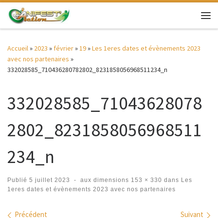
Passer au contenu
Me
Accueil
»
2023
»
février
»
19
»
Les 1eres dates et évènements 2023
avec nos partenaires
»
332028585_710436280782802_8231858056968511234_n
332028585_71043628078
2802_8231858056968511
234_n
Publié
5 juillet 2023
-
aux dimensions
153 × 330
dans
Les
1eres dates et évènements 2023 avec nos partenaires
Navigation des images
Précédent
Suivant