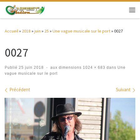
Passer au contenu
Me
Accueil
»
2018
»
juin
»
25
»
Une vague musicale sur le port
»
0027
0027
Publié
25 juin 2018
-
aux dimensions
1024 × 683
dans
Une
vague musicale sur le port
Navigation des images
Précédent
Suivant