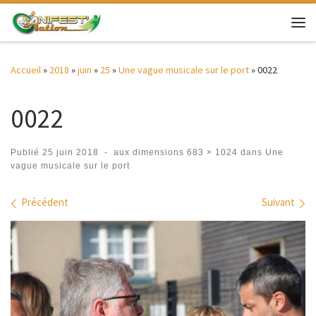
Passer au contenu
Me
Accueil
»
2018
»
juin
»
25
»
Une vague musicale sur le port
»
0022
0022
Publié
25 juin 2018
-
aux dimensions
683 × 1024
dans
Une
vague musicale sur le port
Navigation des images
Précédent
Suivant