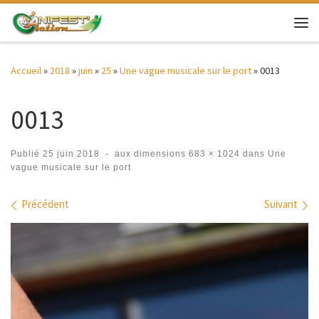
Passer au contenu
Me
Accueil
»
2018
»
juin
»
25
»
Une vague musicale sur le port
»
0013
0013
Publié
25 juin 2018
-
aux dimensions
683 × 1024
dans
Une
vague musicale sur le port
Navigation des images
Précédent
Suivant