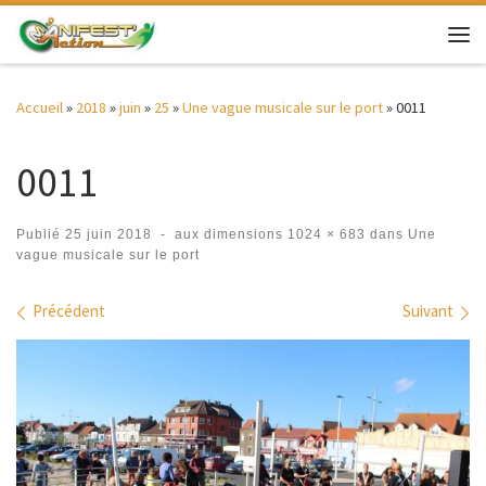
Passer au contenu
Me
Accueil
»
2018
»
juin
»
25
»
Une vague musicale sur le port
»
0011
0011
Publié
25 juin 2018
-
aux dimensions
1024 × 683
dans
Une
vague musicale sur le port
Navigation des images
Précédent
Suivant