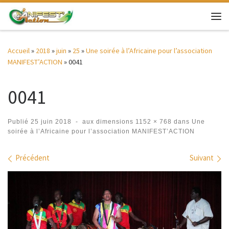
Passer au contenu
Me
Accueil
»
2018
»
juin
»
25
»
Une soirée à l’Africaine pour l’association
MANIFEST’ACTION
»
0041
0041
Publié
25 juin 2018
-
aux dimensions
1152 × 768
dans
Une
soirée à l’Africaine pour l’association MANIFEST’ACTION
Navigation des images
Précédent
Suivant