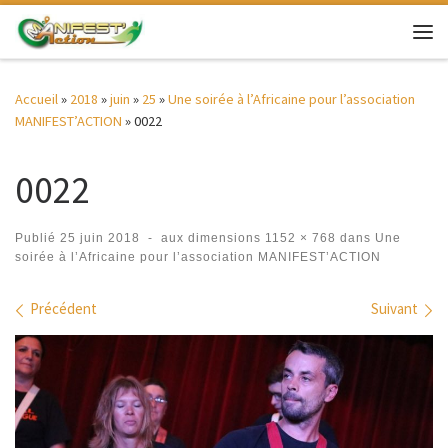
Passer au contenu
Me
Accueil
»
2018
»
juin
»
25
»
Une soirée à l’Africaine pour l’association
MANIFEST’ACTION
»
0022
0022
Publié
25 juin 2018
-
aux dimensions
1152 × 768
dans
Une
soirée à l’Africaine pour l’association MANIFEST’ACTION
Navigation des images
Précédent
Suivant